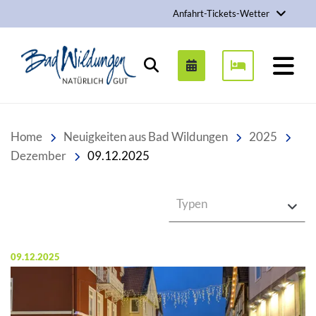
Anfahrt-Tickets-Wetter
Stadt Bad Wildungen
Suchen
Home
Neuigkeiten aus Bad Wildungen
2025
Dezember
09.12.2025
Typen
Veröffentlicht am:
09.12.2025