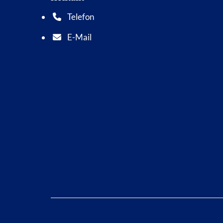
Telefon
Telefonnummer: 0 5 6 2 1 7 0 1 0
E-Mail
E-Mail Adresse: info@bad-wildungen.de