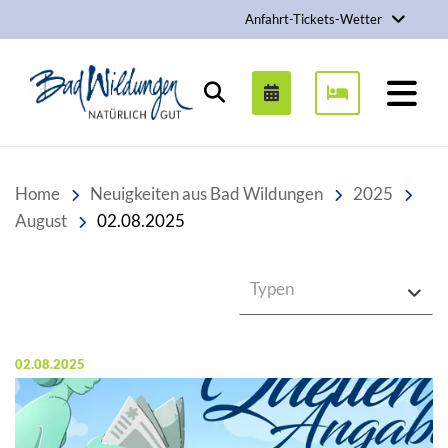
Anfahrt-Tickets-Wetter
Stadt Bad Wildungen
Suchen
Home
Neuigkeiten aus Bad Wildungen
2025
August
02.08.2025
Typen
Veröffentlicht am:
02.08.2025