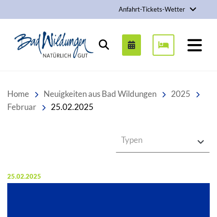
Anfahrt-Tickets-Wetter
Stadt Bad Wildungen
Suchen
Home
Neuigkeiten aus Bad Wildungen
2025
Februar
25.02.2025
Typen
Veröffentlicht am:
25.02.2025