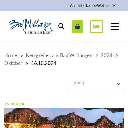
Anfahrt-Tickets-Wetter
Stadt Bad Wildungen
Suchen
Home
Neuigkeiten aus Bad Wildungen
2024
Oktober
16.10.2024
Typen
Veröffentlicht am:
16.10.2024