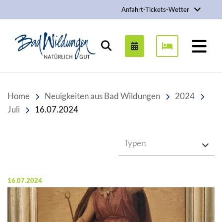
Anfahrt-Tickets-Wetter
Stadt Bad Wildungen
Suchen
Home
Neuigkeiten aus Bad Wildungen
2024
Juli
16.07.2024
Typen
Veröffentlicht am:
16.07.2024