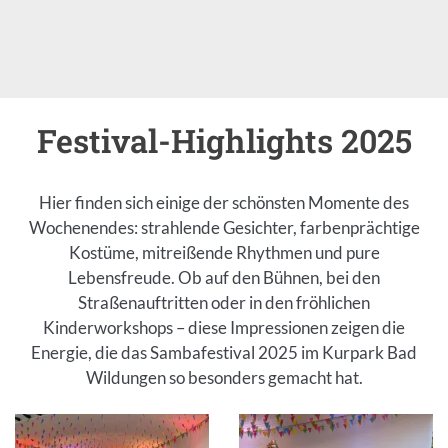
Festival-Highlights 2025
Einleitung
Hier finden sich einige der schönsten Momente des
Wochenendes: strahlende Gesichter, farbenprächtige
Kostüme, mitreißende Rhythmen und pure
Lebensfreude. Ob auf den Bühnen, bei den
Straßenauftritten oder in den fröhlichen
Kinderworkshops – diese Impressionen zeigen die
Energie, die das Sambafestival 2025 im Kurpark Bad
Wildungen so besonders gemacht hat.