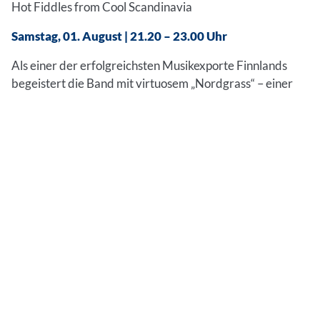
Hot Fiddles from Cool Scandinavia
Samstag, 01. August | 21.20 – 23.00 Uhr
Als einer der erfolgreichsten Musikexporte Finnlands
begeistert die Band mit virtuosem „Nordgrass“ – einer
mitreißenden Mischung aus skandinavischem Folk und
Nach 
amerikanischem Bluegrass. Energiegeladene Live-
Shows, rasante Melodien und perfektes Zusammenspiel
machen jedes Konzert zum musikalischen Hurricane.
Alina Kivivuori; Esko Järvelä; Tero Hyväluoma – Geigen;
Petri Prauda – Mandoline; Topi Korhonen – Gitarre; Juho
Kivivuori – Kontrabass
Impressionen zu Folk im
Einleitung
Park