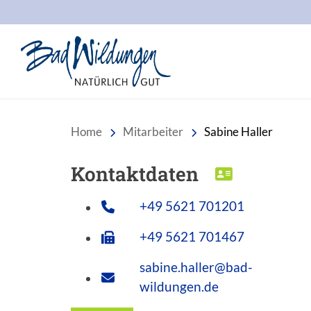
Stadt Bad Wildungen
Home
Mitarbeiter
Sabine Haller
Kontaktdaten
DOWNLOA
+49 5621 701201
+49 5621 701467
sabine.haller@bad-
wildungen.de