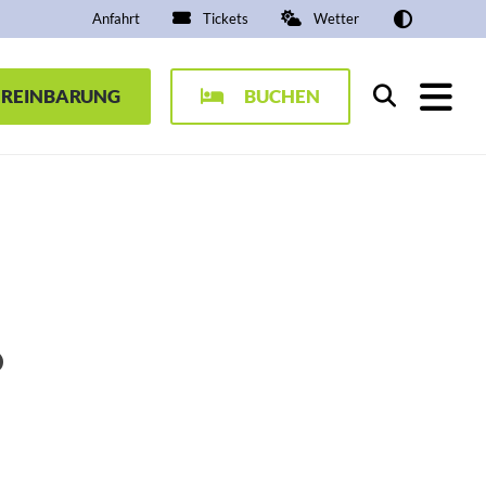
Anfahrt
Tickets
Wetter
EREINBARUNG
BUCHEN
Suchen
ß