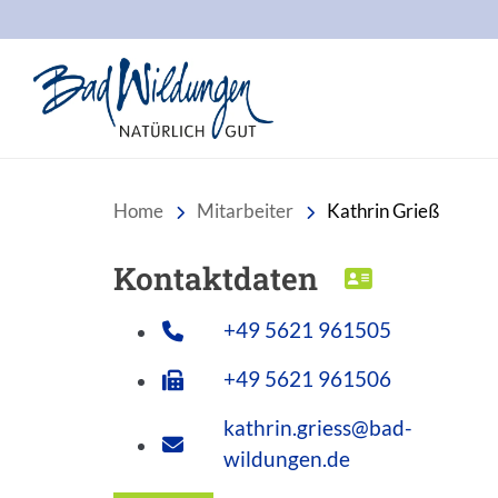
Stadt Bad Wildungen
Home
Mitarbeiter
Kathrin Grieß
Kontaktdaten
DOWNLOA
+49 5621 961505
+49 5621 961506
kathrin.griess@bad-
wildungen.de