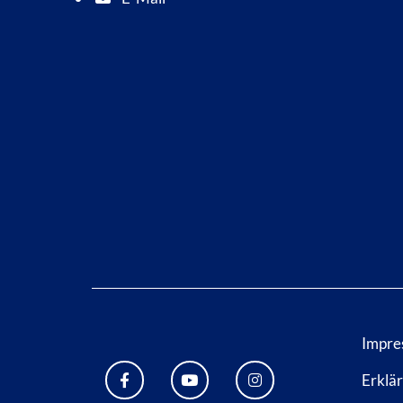
E-Mail Adresse: info@bad-wildungen.de
Impre
Erklär
FACEBOOK BAD WILDUNGEN
YOUTUBE KANAL STADT BA
INSTAGRAM STADT