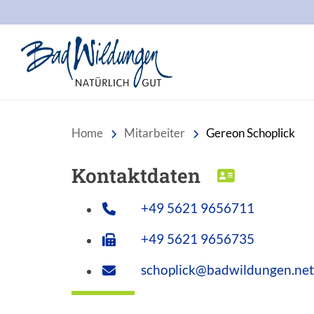
Stadt Bad Wildungen
Home
Mitarbeiter
Gereon Schoplick
Kontaktdaten
DOWNLOA
+49 5621 9656711
+49 5621 9656735
schoplick@badwildungen.net