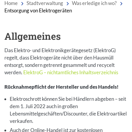
Home
Stadtverwaltung
Was erledige ich wo?
Entsorgung von Elektrogeräten
Allgemeines
Einleitung
Das Elektro- und Elektronikgerätegesetz (ElektroG)
regelt, dass Elektrogeräte nicht über den Hausmüll
entsorgt, sondern getrennt gesammelt und recycelt
werden.
ElektroG – nichtamtliches Inhaltsverzeichnis
Inhalt
Rücknahmepflicht der Hersteller und des Handels!
Elektroschrott können Sie bei Händlern abgeben – seit
dem 1. Juli 2022 auch in großen
Lebensmittelgeschäften/Discounter, die Elektroartikel
verkaufen.
Auch der Online-Handel ist zur kostenlosen