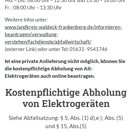
Mo. – Do.: 08:00 Uhr – 12:30 Uhr und 13:30 – 16:00 Uhr
Fr. : 08:00 Uhr – 13:30 Uhr
Weitere Infos unter:
www.landkreis-waldeck-frankenberg.de/informieren-
beantragen/verwaltung-
verstehen/fachdienste/abfallwirtschaft/
(externer Link) oder unter Tel: 05631- 9541746
Ist eine private Anlieferung nicht möglich, können Sie
die kostenpflichtige Abholung von Alt-
Elektrogeräten auch online beantragen.
Kostenpflichtige Abholung
Einleitung
von Elektrogeräten
Siehe Abfallsatzung: § 5, Abs. (1) d),e ); Abs. (5)
und § 15, Abs.(5)