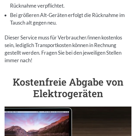
Rücknahme verpflichtet.
Bei größeren Alt-Geräten erfolgt die Rücknahme im
Tausch alt gegen neu.
Dieser Service muss für Verbraucher/innen kostenlos
sein, lediglich Transportkosten können in Rechnung
gestellt werden. Fragen Sie bei den jeweiligen Stellen
immer nach!
Kostenfreie Abgabe von
Einleitung
Elektrogeräten