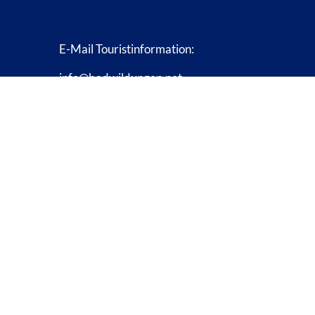
E-Mail Touristinformation:
info@badwildungen.net
Nach Obe
tadt Bad Wildungen.
Alle Rechte vorbehalten.