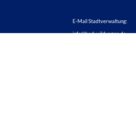
E-Mail Stadtverwaltung:
info@bad-wildungen.de
ssum
Datenschutz
Cookies
ung zur Barrierefreiheit
© 2026 S
D WILDUNGEN
 BAD WILDUNGEN
te Sprache