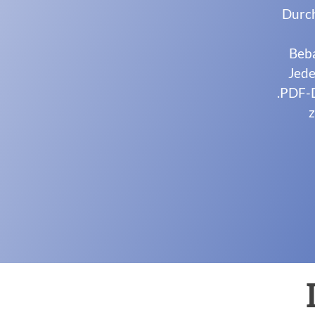
Durch
Beba
Jede
.PDF-D
z