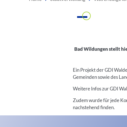
Bad Wildungen stellt hi
Inhalt
Ein Projekt der GDI Wald
Gemeinden sowie des Lan
Weitere Infos zur GDI Wa
Zudem wurde für jede Kom
nachstehend finden.