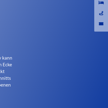
v kann
n Ecke
ckt
hnitts
Ebenen