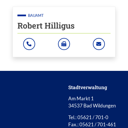
BAUAMT
Robert Hilligus
: +49 5621 701411
: +49 5621 701460
: ROBERT.H
Zum Mitarbeiter "Robert Hilligus"
Stadtverwaltung
Am Markt 1
34537 Bad Wildungen
Tel.: 05621 / 701-0
Fax.: 05621 / 701-461