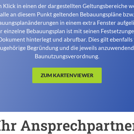
 Klick in einen der dargestellten Geltungsbereiche 
alle an diesem Punkt geltenden Bebauungspläne bzw
uungsplanänderungen in einem extra Fenster aufgeli
r einzelne Bebauungsplan ist mit seinen Festsetzunge
okument hinterlegt und abrufbar. Dies gilt ebenfalls 
ugehörige Begründung und die jeweils anzuwenden
Baunutzungsverordnung.
ZUM KARTENVIEWER
Ihr Ansprechpartne
Einleitung