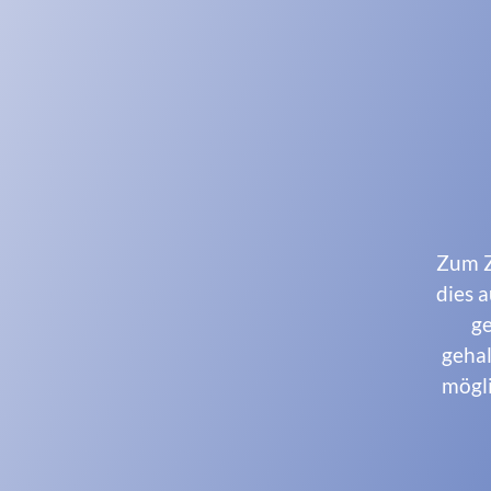
Zum Z
dies 
ge
gehal
mögli