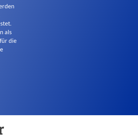
werden
.
stet.
n als
für die
de
r