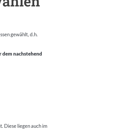
wahlen
sen gewählt, d.h.
er dem nachstehend
. Diese liegen auch im