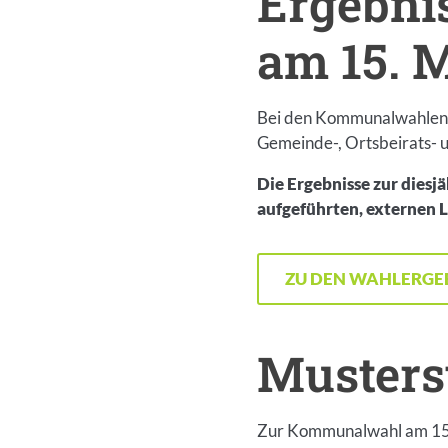
Ergebni
am 15. 
Bei den Kommunalwahlen w
Gemeinde-, Ortsbeirats- 
Die Ergebnisse zur dies
aufgeführten, externen L
ZU DEN WAHLERGE
Inhalt
Musters
Einleitung
Zur Kommunalwahl am 15. M