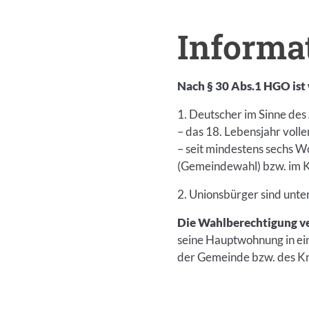
Informa
Einleitung
Nach § 30 Abs.1 HGO ist
1. Deutscher im Sinne des 
– das 18. Lebensjahr voll
– seit mindestens sechs 
(Gemeindewahl) bzw. im Kr
2. Unionsbürger sind unt
Die Wahlberechtigung ve
seine Hauptwohnung in ein
der Gemeinde bzw. des Kre