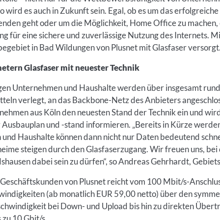
o wird es auch in Zukunft sein. Egal, ob es um das erfolgreic
nden geht oder um die Möglichkeit, Home Office zu machen, 
ng für eine sichere und zuverlässige Nutzung des Internets. 
egebiet in Bad Wildungen von Plusnet mit Glasfaser versorgt
etern Glasfaser mit neuester Technik
igen Unternehmen und Haushalte werden über insgesamt rund 
itteln verlegt, an das Backbone-Netz des Anbieters angeschlos
ehmen aus Köln den neuesten Stand der Technik ein und wi
usbauplan und -stand informieren. „Bereits in Kürze werden
nd Haushalte können dann nicht nur Daten bedeutend schne
eime steigen durch den Glasfaserzugang. Wir freuen uns, bei 
rdshausen dabei sein zu dürfen“, so Andreas Gehrhardt, Gebiet
 Geschäftskunden von Plusnet reicht vom 100 Mbit/s-Anschlu
ndigkeiten (ab monatlich EUR 59,00 netto) über den symmet
schwindigkeit bei Down- und Upload bis hin zu direkten Über
 zu 10 Gbit/s.