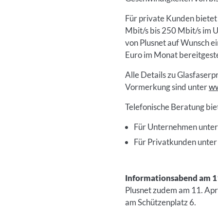
Für private Kunden bietet
Mbit/s bis 250 Mbit/s im
von Plusnet auf Wunsch ei
Euro im Monat bereitgeste
Alle Details zu Glasfaserp
Vormerkung sind unter
ww
Telefonische Beratung bi
Für Unternehmen unte
Für Privatkunden unte
Informationsabend am 11
Plusnet zudem am 11. Apri
am Schützenplatz 6.