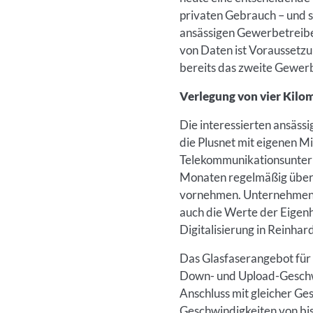
privaten Gebrauch – und s
ansässigen Gewerbetreibe
von Daten ist Voraussetzu
bereits das zweite Gewerb
Verlegung von vier Kilom
Die interessierten ansäss
die Plusnet mit eigenen M
Telekommunikationsuntern
Monaten regelmäßig über A
vornehmen. Unternehmen u
auch die Werte der Eigenh
Digitalisierung in Reinha
Das Glasfaserangebot für
Down- und Upload-Geschwi
Anschluss mit gleicher Ge
Geschwindigkeiten von bis