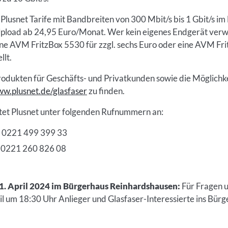
 Plusnet Tarife mit Bandbreiten von 300 Mbit/s bis 1 Gbit/s 
 Upload ab 24,95 Euro/Monat. Wer kein eigenes Endgerät v
ne AVM FritzBox 5530 für zzgl. sechs Euro oder eine AVM Fri
llt.
rodukten für Geschäfts- und Privatkunden sowie die Möglichkei
w.plusnet.de/glasfaser
zu finden.
etet Plusnet unter folgenden Rufnummern an:
r 0221 499 399 33
r 0221 260 826 08
. April 2024 im Bürgerhaus Reinhardshausen:
Für Fragen 
l um 18:30 Uhr Anlieger und Glasfaser-Interessierte ins Bür