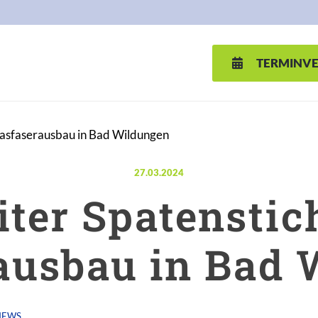
TERMINV
lasfaserausbau in Bad Wildungen
Veröffentlicht am:
27.03.2024
ter Spatenstic
ausbau in Bad
NEWS