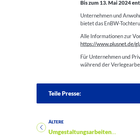
Bis zum 13. Mai 2024 ent
Unternehmen und Anwohner
bietet das EnBW-Tochteru
Alle Informationen zur Vo
https://www.plusnet.de/g
Für Unternehmen und Priv
während der Verlegearbei
Teile Presse:
ÄLTERE
Titel für Presse
Umgestaltungsarbeiten Areal „Brunnenallee 1“