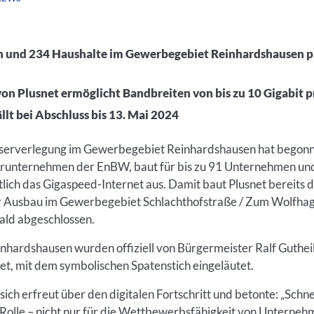
n und 234 Haushalte im Gewerbegebiet Reinhardshausen pr
on Plusnet ermöglicht Bandbreiten von bis zu 10 Gigabit p
lt bei Abschluss bis 13. Mai 2024
aserverlegung im Gewerbegebiet Reinhardshausen hat begonne
erunternehmen der EnBW, baut für bis zu 91 Unternehmen und
lich das Gigaspeed-Internet aus. Damit baut Plusnet bereits
r Ausbau im Gewerbegebiet Schlachthofstraße / Zum Wolfhagen
ald abgeschlossen.
nhardshausen wurden offiziell von Bürgermeister Ralf Guthe
t, mit dem symbolischen Spatenstich eingeläutet.
ich erfreut über den digitalen Fortschritt und betonte: „Schnel
Rolle – nicht nur für die Wettbewerbsfähigkeit von Unterneh