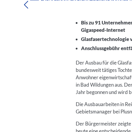
Bis zu 91 Unternehme
Gigaspeed-Internet
Glasfasertechnologie v
Anschlussgebühr entfäl
Der Ausbau für die Glasf
bundesweit tätiges Tocht
Anwohner eigenwirtschaft
in Bad Wildungen aus. De
Jahr begonnen und wird b
Die Ausbauarbeiten in Rei
Gebietsmanager bei Plusne
Der Bürgermeister zeigte s
heute eine entscheidende 