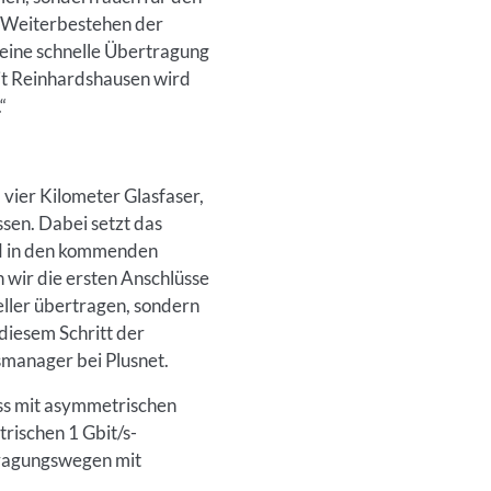
he Weiterbestehen der
eine schnelle Übertragung
Mit Reinhardshausen wird
.“
vier Kilometer Glasfaser,
sen. Dabei setzt das
rd in den kommenden
 wir die ersten Anschlüsse
ller übertragen, sondern
diesem Schritt der
smanager bei Plusnet.
ss mit asymmetrischen
rischen 1 Gbit/s-
tragungswegen mit