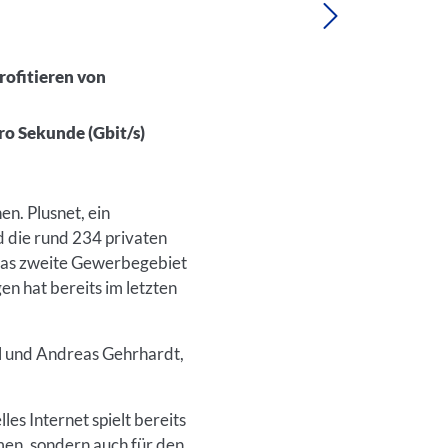
ofitieren von
ro Sekunde (Gbit/s)
n. Plusnet, ein
 die rund 234 privaten
 das zweite Gewerbegebiet
 hat bereits im letzten
il und Andreas Gehrhardt,
les Internet spielt bereits
men, sondern auch für den