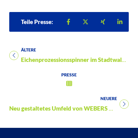
Teilen auf Facebook
Teilen auf X
Teilen auf Xi
Teilen
Teile Presse:
ÄLTERE
Titel für Presse
Eichenprozessionsspinner im Stadtwald Bad Wildungen nachgewiesen
PRESSE
NEUERE
Titel für Presse
Neu gestaltetes Umfeld von WEBERS Kindertagesstätte eingeweiht!