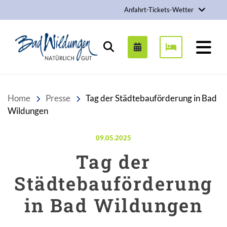
Anfahrt-Tickets-Wetter
Stadt Bad Wildungen
Suchen
Home
Presse
Tag der Städtebauförderung in Bad
Wildungen
Veröffentlicht am:
09.05.2025
Tag der
Städtebauförderung
in Bad Wildungen