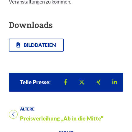
Veranstaltungen zu kommen.
Downloads
BILDDATEIEN
Teilen auf Facebook
Teilen auf X
Teilen auf Xi
Teilen
Teile Presse:
ÄLTERE
Titel für Presse
Preisverleihung „Ab in die Mitte“