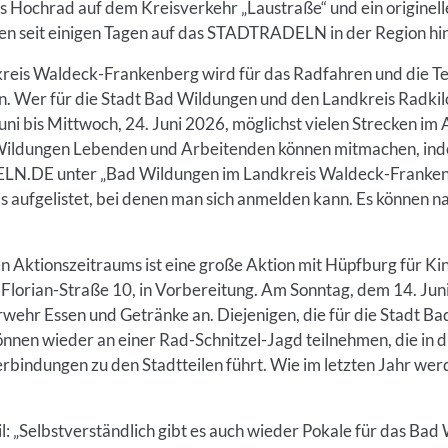
es Hochrad auf dem Kreisverkehr „Laustraße“ und ein originel
n seit einigen Tagen auf das STADTRADELN in der Region hin
eis Waldeck-Frankenberg wird für das Radfahren und die T
er für die Stadt Bad Wildungen und den Landkreis Radki
uni bis Mittwoch, 24. Juni 2026, möglichst vielen Strecken im A
 Wildungen Lebenden und Arbeitenden können mitmachen, inde
LN.DE unter „Bad Wildungen im Landkreis Waldeck-Franken
ms aufgelistet, bei denen man sich anmelden kann. Es können n
Aktionszeitraums ist eine große Aktion mit Hüpfburg für Ki
Florian-Straße 10, in Vorbereitung. Am Sonntag, dem 14. Jun
rwehr Essen und Getränke an. Diejenigen, die für die Stadt B
nen wieder an einer Rad-Schnitzel-Jagd teilnehmen, die in 
indungen zu den Stadtteilen führt. Wie im letzten Jahr wer
l: „Selbstverständlich gibt es auch wieder Pokale für das Ba