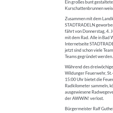
Ein großes bunt gestaltet
Kurschattenbrunnen weise
Zusammen mit dem Landkr
STADTRADELN geworben. W
fährt von Donnerstag, 4. J
mit dem Rad. Alle in Bad
Internetseite STADTRADE
jetzt sind schon viele Tea
Teams gegründet werden.
Während des dreiwöchigen 
Wildunger Feuerwehr, St.-
15:00 Uhr bietet die Feue
Radkilometer sammeln, kön
ausgewiesene Radwegeverb
der AWWiN! verlost.
Bürgermeister Ralf Guthei