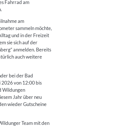
les Fahrrad am
.
eilnahme am
lometer sammeln möchte,
lltag und in der Freizeit
m sie sich auf der
berg“ anmelden. Bereits
atürlich auch weitere
nder bei der Bad
i 2026 von 12:00 bis
ad Wildungen
diesem Jahr über neu
den wieder Gutscheine
d Wildunger Team mit den