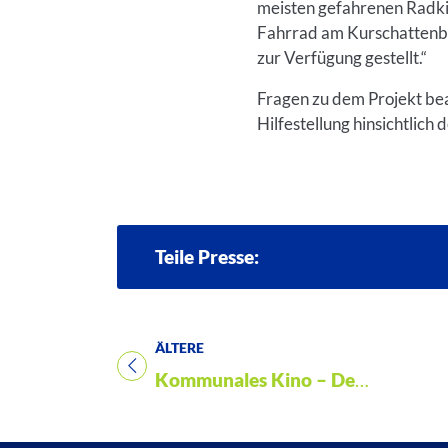
meisten gefahrenen Radki
Fahrrad am Kurschattenbr
zur Verfügung gestellt.“
Fragen zu dem Projekt be
Hilfestellung hinsichtli
Teile Presse:
ÄLTERE
Titel für Presse
Kommunales Kino – Der besondere Film im Mai: „Was uns verbindet“