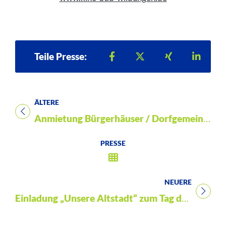
Teilen auf Facebook
Teilen auf X
Teilen auf Xi
Teilen
Teile Presse:
ÄLTERE
Titel für Presse
Anmietung Bürgerhäuser / Dorfgemeinschaftshäuser gehen online
PRESSE
NEUERE
Titel für Presse
Einladung „Unsere Altstadt“ zum Tag der Städtebauförderung