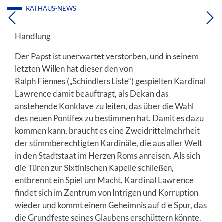
RATHAUS-NEWS
Handlung
Der Papst ist unerwartet verstorben, und in seinem
letzten Willen hat dieser den von
Ralph Fiennes („Schindlers Liste“) gespielten Kardinal
Lawrence damit beauftragt, als Dekan das
anstehende Konklave zu leiten, das über die Wahl
des neuen Pontifex zu bestimmen hat. Damit es dazu
kommen kann, braucht es eine Zweidrittelmehrheit
der stimmberechtigten Kardinäle, die aus aller Welt
in den Stadtstaat im Herzen Roms anreisen. Als sich
die Türen zur Sixtinischen Kapelle schließen,
entbrennt ein Spiel um Macht. Kardinal Lawrence
findet sich im Zentrum von Intrigen und Korruption
wieder und kommt einem Geheimnis auf die Spur, das
die Grundfeste seines Glaubens erschüttern könnte.