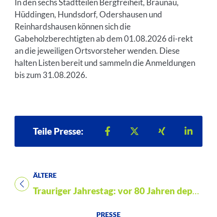
In den sechs Stadtteilen Bergfreiheit, Braunau,
Hüddingen, Hundsdorf, Odershausen und
Reinhardshausen können sich die
Gabeholzberechtigten ab dem 01.08.2026 di-rekt
an die jeweiligen Ortsvorsteher wenden. Diese
halten Listen bereit und sammeln die Anmeldungen
bis zum 31.08.2026.
Teilen auf Facebook
Teilen auf X
Teilen auf Xi
Teilen
Teile Presse:
ÄLTERE
Titel für Presse
Trauriger Jahrestag: vor 80 Jahren deportierte man auch die Wildunger Juden nach Theresienstadt.
PRESSE