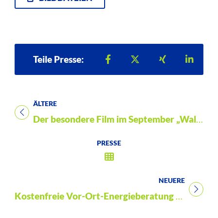
Teilen auf Facebook
Teilen auf X
Teilen auf Xi
Teilen
Teile Presse:
ÄLTERE
Titel für Presse
Der besondere Film im September „Walter Kaufmann – Welch ein Leben“ am 9.9.2025
PRESSE
NEUERE
Titel für Presse
Kostenfreie Vor-Ort-Energieberatung für Hauseigentümer