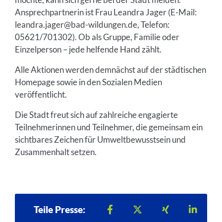
Ansprechpartnerin ist Frau Leandra Jager (E-Mail:
leandra.jager@bad-wildungen.de, Telefon:
05621/701302). Ob als Gruppe, Familie oder
Einzelperson – jede helfende Hand zählt.
Alle Aktionen werden demnächst auf der städtischen
Homepage sowie in den Sozialen Medien
veröffentlicht.
Die Stadt freut sich auf zahlreiche engagierte
Teilnehmerinnen und Teilnehmer, die gemeinsam ein
sichtbares Zeichen für Umweltbewusstsein und
Zusammenhalt setzen.
Teilen auf Facebook
Teilen auf X
Teilen auf Xi
Teilen
Teile Presse: