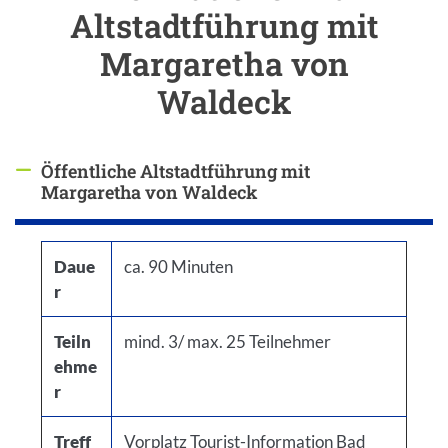
Altstadtführung mit
Margaretha von
Waldeck
Öffentliche Altstadtführung mit
Antwort ausblenden
Margaretha von Waldeck
Daue
ca. 90 Minuten
r
Teiln
mind. 3/ max. 25 Teilnehmer
ehme
r
Treff
Vorplatz Tourist-Information Bad