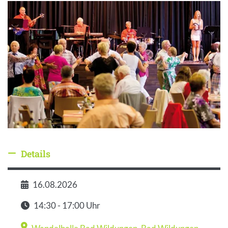
Details
Details ausblenden
16.08.2026
Datum
14:30 - 17:00 Uhr
Zeit