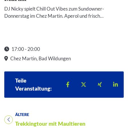
DJ Nicky spielt Chill Out Vibes zum Sundowner-
Donnerstag im Chez Martin. Aperol und frisch…
17:00 - 20:00
Startzeit: 17:00
Chez Martin, Bad Wildungen
Teile
Teilen auf Facebook
Teilen auf X
Teilen auf 
Teil
Veranstaltung:
ÄLTERE
Titel für Veranstaltung
Trekkingtour mit Maultieren