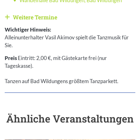
Wandelhalle Bad Wildungen
,
Bad Wildungen
Veranstaltungsort
Weitere Termine
Weitere Veranstaltungen anzeigen
Wichtiger Hinweis:
Alleinunterhalter Vasil Akimov spielt die Tanzmusik für
Sie.
Preis
Eintritt: 2,00 €, mit Gästekarte frei (nur
Tageskasse).
Tanzen auf Bad Wildungens größtem Tanzparkett.
Ähnliche Veranstaltungen