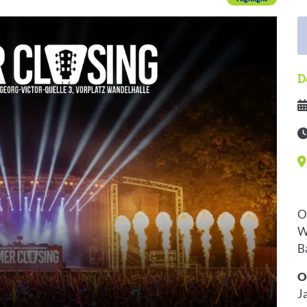
D
D
Ze
V
O
W
B
O
J