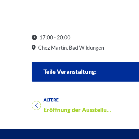
17:00 - 20:00
Startzeit: 17:00
Chez Martin, Bad Wildungen
Teile Veranstaltung:
ÄLTERE
Titel für Veranstaltung
Eröffnung der Ausstellungen „20 Jahre Stolpersteine in Bad Wildungen“