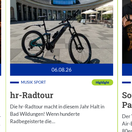
06.08.26
MUSIK
SPORT
Highlight
hr-Radtour
So
Pa
Die hr-Radtour macht in diesem Jahr Halt in
Bad Wildungen! Wenn hunderte
-
Der 
Radbegeisterte die…
…
Air-
80er