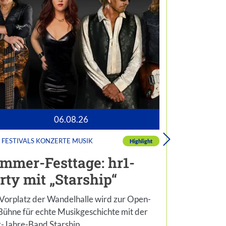
06.08.26
FESTIVALS
KONZERTE
MUSIK
FESTIVALS
Highlight
KINDER UND J
mmer-Festtage: hr1-
Sommer
rty mit „Starship“
Kinder-
Vorplatz der Wandelhalle wird zur Open-
Bühne für echte Musikgeschichte mit der
Spiel, Spaß un
-Jahre-Band Starship….
Piratenspekta