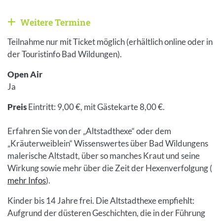
Weitere Termine
Weitere Veranstaltungen anzeigen
Teilnahme nur mit Ticket möglich (erhältlich online oder in
der Touristinfo Bad Wildungen).
Open Air
Ja
Preis
Eintritt: 9,00 €, mit Gästekarte 8,00 €.
Erfahren Sie von der „Altstadthexe“ oder dem
„Kräuterweiblein“ Wissenswertes über Bad Wildungens
malerische Altstadt, über so manches Kraut und seine
Wirkung sowie mehr über die Zeit der Hexenverfolgung (
mehr Infos
).
Kinder bis 14 Jahre frei. Die Altstadthexe empfiehlt:
Aufgrund der düsteren Geschichten, die in der Führung