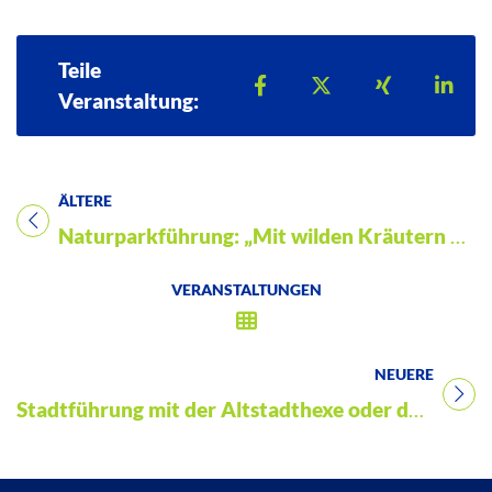
Teile
Teilen auf Facebook
Teilen auf X
Teilen auf 
Teil
Veranstaltung:
ÄLTERE
Titel für Veranstaltung
Naturparkführung: „Mit wilden Kräutern durch das Jahr“
VERANSTALTUNGEN
NEUERE
Titel für Veranstaltung
Stadtführung mit der Altstadthexe oder dem Kräuterweiblein