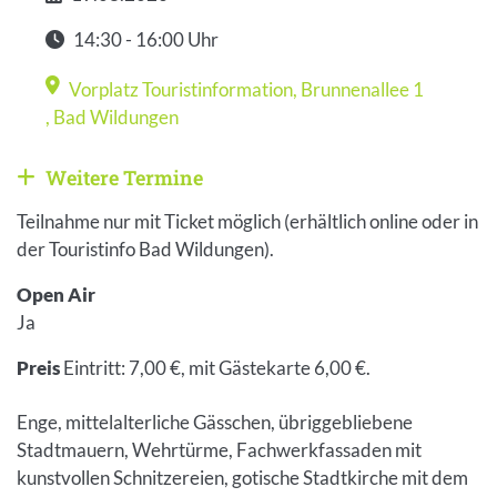
Datum
14:30 - 16:00 Uhr
Zeit
Vorplatz Touristinformation, Brunnenallee 1
Veranstaltungsort
,
Bad Wildungen
Weitere Termine
Weitere Veranstaltungen anzeigen
Teilnahme nur mit Ticket möglich (erhältlich online oder in
der Touristinfo Bad Wildungen).
Open Air
Ja
Preis
Eintritt: 7,00 €, mit Gästekarte 6,00 €.
Enge, mittelalterliche Gässchen, übriggebliebene
Stadtmauern, Wehrtürme, Fachwerkfassaden mit
kunstvollen Schnitzereien, gotische Stadtkirche mit dem