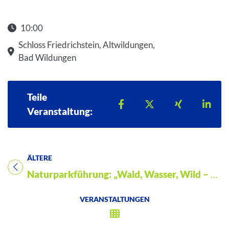
10:00
Schloss Friedrichstein, Altwildungen,
Bad Wildungen
Teile
Teilen auf Facebook
Teilen auf X
Teilen auf 
Teil
Veranstaltung:
ÄLTERE
Titel für Veranstaltung
Naturparkführung: „Wald, Wasser, Wild – Wanderung zur Jägersburg“
VERANSTALTUNGEN