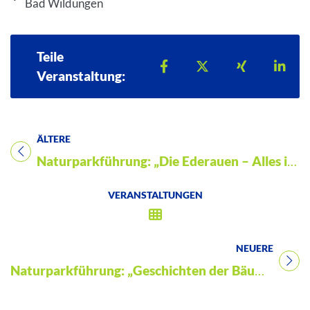
Bad Wildungen
Teile
Teilen auf Facebook
Teilen auf X
Teilen auf 
Teil
Veranstaltung:
ÄLTERE
Titel für Veranstaltung
Naturparkführung: „Die Ederauen – Alles im Fluss?“
VERANSTALTUNGEN
NEUERE
Titel für Veranstaltung
Naturparkführung: „Geschichten der Bäume – Natur erleben im Wandel der Zeit“