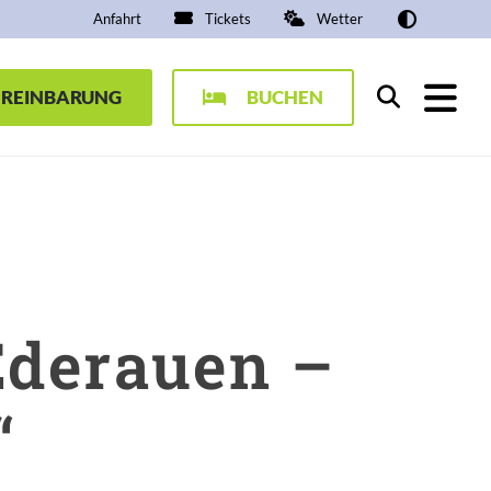
Anfahrt
Tickets
Wetter
EREINBARUNG
BUCHEN
Suchen
Ederauen –
“