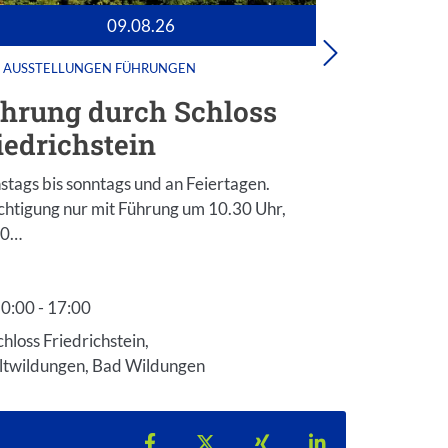
09.08.26
AUSSTELLUNGEN
FÜHRUNGEN
FÜHRUNG
hrung durch Schloss
Bunker
iedrichstein
15 Bunker au
wurden in der
stags bis sonntags und an Feiertagen.
geschickt…
chtigung nur mit Führung um 10.30 Uhr,
30…
0:00 - 17:00
14:30 - 16
tzeit: 10:00
Startzeit: 14:
chloss Friedrichstein,
Vorplatz To
ltwildungen, Bad Wildungen
Brunnenall
Teilen auf Facebook
Teilen auf X
Teilen auf Xing
Teilen auf Lin