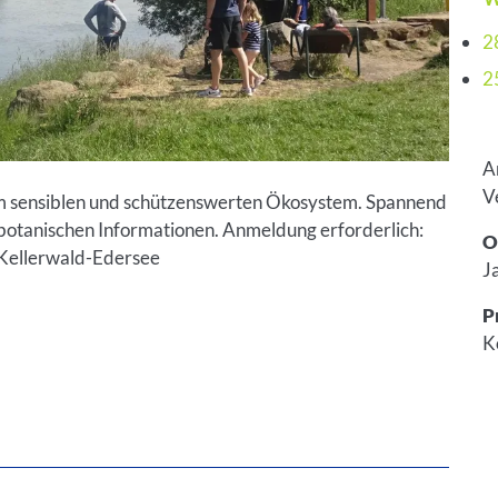
2
2
A
V
em sensiblen und schützenswerten Ökosystem. Spannend
 botanischen Informationen. Anmeldung erforderlich:
O
 Kellerwald-Edersee
J
P
K