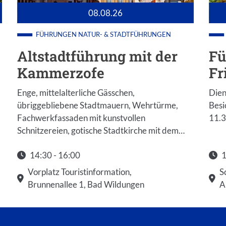
08.08.26
FÜHRUNGEN
NATUR- & STADTFÜHRUNGEN
Altstadtführung mit der
Fü
Kammerzofe
Fr
Enge, mittelalterliche Gässchen,
Dien
übriggebliebene Stadtmauern, Wehrtürme,
Besi
Fachwerkfassaden mit kunstvollen
11.
Schnitzereien, gotische Stadtkirche mit dem…
14:30 - 16:00
1
Startzeit: 14:30
Star
Vorplatz Touristinformation,
S
Brunnenallee 1, Bad Wildungen
A