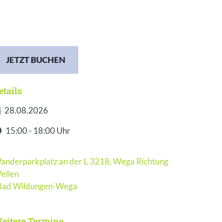
JETZT BUCHEN
etails
28.08.2026
atum
15:00 - 18:00 Uhr
it
anderparkplatz an der L 3218, Wega Richtung
ellen
eranstaltungsort
Bad Wildungen-Wega
eitere Termine