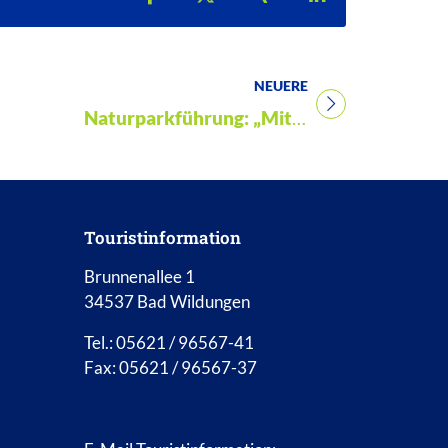
NEUERE
Titel für Veranstaltung
Naturparkführung: „Mit wilden Kräutern durch das Jahr“
Touristinformation
Brunnenallee 1
34537 Bad Wildungen
Tel.: 05621 / 96567-41
Fax: 05621 / 96567-37