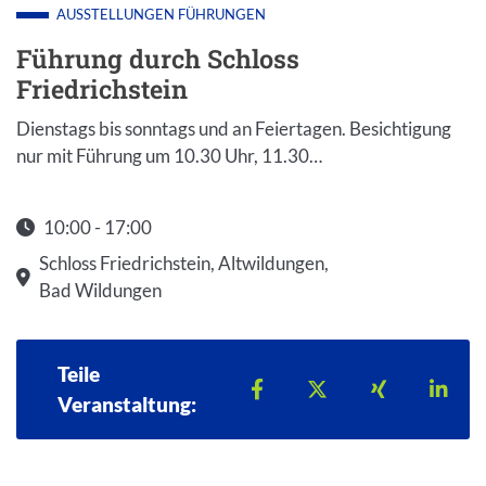
AUSSTELLUNGEN
FÜHRUNGEN
Führung durch Schloss
Friedrichstein
Dienstags bis sonntags und an Feiertagen. Besichtigung
nur mit Führung um 10.30 Uhr, 11.30…
10:00 - 17:00
Startzeit: 10:00
Schloss Friedrichstein, Altwildungen,
Bad Wildungen
Teile
Teilen auf Facebook
Teilen auf X
Teilen auf 
Teil
Veranstaltung: