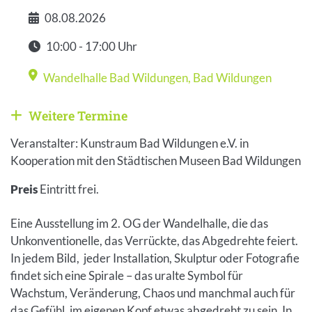
08.08.2026
Datum
10:00 - 17:00 Uhr
Zeit
Wandelhalle Bad Wildungen
,
Bad Wildungen
Veranstaltungsort
Weitere Termine
Weitere Veranstaltungen anzeigen
Veranstalter: Kunstraum Bad Wildungen e.V. in
Kooperation mit den Städtischen Museen Bad Wildungen
Preis
Eintritt frei.
Eine Ausstellung im 2. OG der Wandelhalle, die das
Unkonventionelle, das Verrückte, das Abgedrehte feiert.
In jedem Bild, jeder Installation, Skulptur oder Fotografie
findet sich eine Spirale – das uralte Symbol für
Wachstum, Veränderung, Chaos und manchmal auch für
das Gefühl, im eigenen Kopf etwas abgedreht zu sein. In