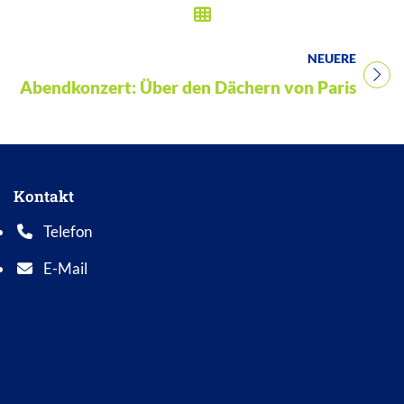
NEUERE
Titel für Veranstaltung
Abendkonzert: Über den Dächern von Paris
Kontakt
Telefon
Telefonnummer: 0 5 6 2 1 7 0 1 0
E-Mail
E-Mail Adresse: info@bad-wildungen.de