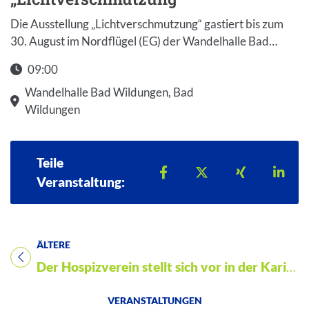
Die Ausstellung „Lichtverschmutzung“ gastiert bis zum
30. August im Nordflügel (EG) der Wandelhalle Bad…
09:00
Wandelhalle Bad Wildungen, Bad
Wildungen
Teile
Teilen auf Facebook
Teilen auf X
Teilen auf 
Teil
Veranstaltung:
ÄLTERE
Titel für Veranstaltung
Der Hospizverein stellt sich vor in der Karikaturen-Ausstellung „Man stirbt nur einmal“
VERANSTALTUNGEN