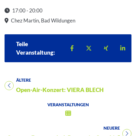
17:00 - 20:00
Startzeit: 17:00
Chez Martin, Bad Wildungen
Teile
Teilen auf Facebook
Teilen auf X
Teilen auf 
Teil
Veranstaltung:
ÄLTERE
Titel für Veranstaltung
Open-Air-Konzert: VIERA BLECH
VERANSTALTUNGEN
NEUERE