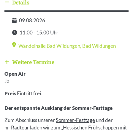
Details
Details ausblenden
09.08.2026
Datum
11:00 - 15:00 Uhr
Zeit
Wandelhalle Bad Wildungen
,
Bad Wildungen
Veranstaltungsort
Weitere Termine
Weitere Veranstaltungen anzeigen
Open Air
Ja
Preis
Eintritt frei.
Der entspannte Ausklang der Sommer-Festtage
Zum Abschluss unserer
Sommer-Festtage
und der
hr-Radtour
laden wir zum „Hessischen Frühschoppen mit