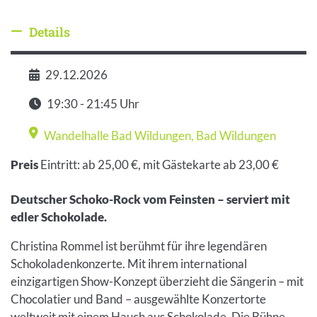
Details
Details ausblenden
29.12.2026
Datum
19:30 - 21:45 Uhr
Zeit
Wandelhalle Bad Wildungen
,
Bad Wildungen
Veranstaltungsort
Preis
Eintritt: ab 25,00 €, mit Gästekarte ab 23,00 €
Deutscher Schoko-Rock vom Feinsten – serviert mit
edler Schokolade.
Christina Rommel ist berühmt für ihre legendären
Schokoladenkonzerte. Mit ihrem international
einzigartigen Show-Konzept überzieht die Sängerin – mit
Chocolatier und Band – ausgewählte Konzertorte
weltweit mit einem Hauch aus Schokolade. Die Bühne