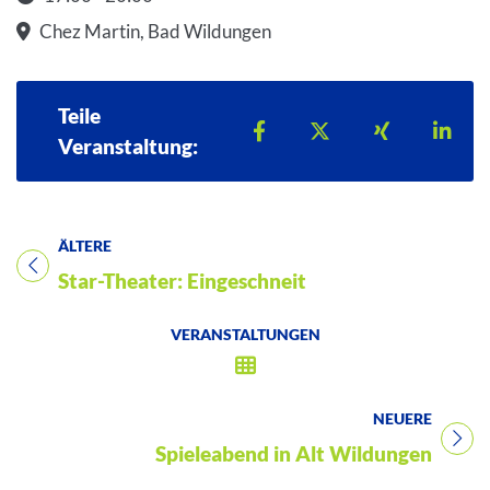
Startzeit: 17:00
Chez Martin, Bad Wildungen
Teile
Teilen auf Facebook
Teilen auf X
Teilen auf 
Teil
Veranstaltung:
ÄLTERE
Titel für Veranstaltung
Star-Theater: Eingeschneit
VERANSTALTUNGEN
NEUERE
Titel für Veranstaltung
Spieleabend in Alt Wildungen