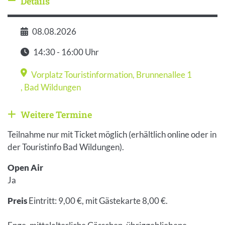
Details
Details ausblenden
08.08.2026
Datum
14:30 - 16:00 Uhr
Zeit
Vorplatz Touristinformation, Brunnenallee 1
Veranstaltungsort
,
Bad Wildungen
Weitere Termine
Weitere Veranstaltungen anzeigen
Teilnahme nur mit Ticket möglich (erhältlich online oder in
der Touristinfo Bad Wildungen).
Open Air
Ja
Preis
Eintritt: 9,00 €, mit Gästekarte 8,00 €.