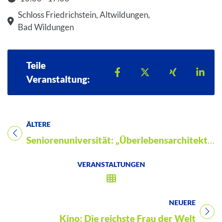
Startzeit: 10:00
Schloss Friedrichstein, Altwildungen,
Bad Wildungen
Teile
Teilen auf Facebook
Teilen auf X
Teilen auf 
Teil
Veranstaltung:
ÄLTERE
Titel für Veranstaltung
Seniorenuniversität: „Überlebensarchitekturen? Der Bunker als Thema der Kunst“
VERANSTALTUNGEN
NEUERE
Titel für Veranstaltung
Kino: Die reichste Frau der Welt