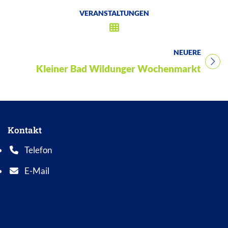
VERANSTALTUNGEN
NEUERE
Titel für Veranstaltung
Kleiner Bad Wildunger Wochenmarkt
Kontakt
Telefon
Telefonnummer: 0 5 6 2 1 7 0 1 0
E-Mail
E-Mail Adresse: info@bad-wildungen.de