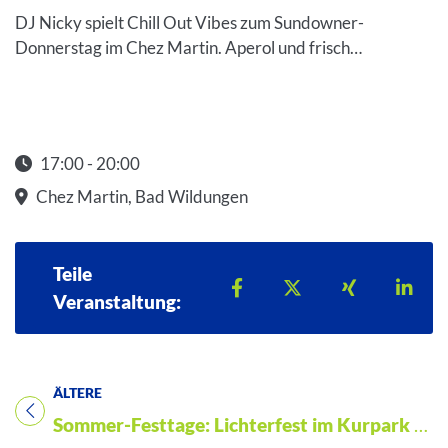
DJ Nicky spielt Chill Out Vibes zum Sundowner-
Donnerstag im Chez Martin. Aperol und frisch…
17:00 - 20:00
Startzeit: 17:00
Chez Martin, Bad Wildungen
Teile
Teilen auf Facebook
Teilen auf X
Teilen auf 
Teil
Veranstaltung:
ÄLTERE
Titel für Veranstaltung
Sommer-Festtage: Lichterfest im Kurpark Bad Wildungen