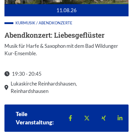
11.08.26
KURMUSIK / ABENDKONZERTE
Abendkonzert: Liebesgeflüster
Musik für Harfe & Saxophon mit dem Bad Wildunger
Kur-Ensemble.
19:30 - 20:45
Startzeit: 19:30
Lukaskirche Reinhardshausen,
Reinhardshausen
Teile
Teilen auf Facebook
Teilen auf X
Teilen auf 
Teil
Veranstaltung: