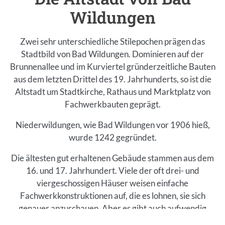
Wildungen
Zwei sehr unterschiedliche Stilepochen prägen das
Stadtbild von Bad Wildungen. Dominieren auf der
Brunnenallee und im Kurviertel gründerzeitliche Bauten
aus dem letzten Drittel des 19. Jahrhunderts, so ist die
Altstadt um Stadtkirche, Rathaus und Marktplatz von
Fachwerkbauten geprägt.
Niederwildungen, wie Bad Wildungen vor 1906 hieß,
wurde 1242 gegründet.
Die ältesten gut erhaltenen Gebäude stammen aus dem
16. und 17. Jahrhundert. Viele der oft drei- und
viergeschossigen Häuser weisen einfache
Fachwerkkonstruktionen auf, die es lohnen, sie sich
genauer anzuschauen. Aber es gibt auch aufwendig
Nach 
gestaltete Gebälkprofile.