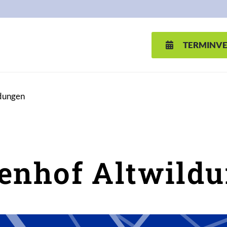
TERMINV
ldungen
enhof Altwild