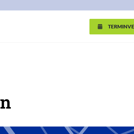
TERMINV
in