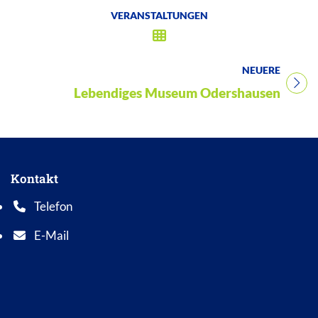
VERANSTALTUNGEN
NEUERE
Titel für Veranstaltung
Lebendiges Museum Odershausen
Kontakt
Telefon
Telefonnummer: 0 5 6 2 1 7 0 1 0
E-Mail
E-Mail Adresse: info@bad-wildungen.de