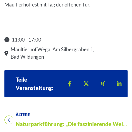
Maultierhoffest mit Tag der offenen Tür.
11:00 - 17:00
Startzeit: 11:00
Maultierhof Wega, Am Silbergraben 1,
Bad Wildungen
Teile
Teilen auf Facebook
Teilen auf X
Teilen auf 
Teil
Veranstaltung:
ÄLTERE
Titel für Veranstaltung
Naturparkführung: „Die faszinierende Welt der Moose und Flechten“