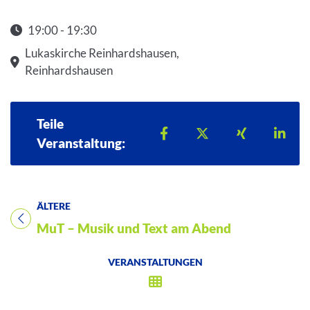
19:00 - 19:30
Startzeit: 19:00
Lukaskirche Reinhardshausen,
Reinhardshausen
Teile
Teilen auf Facebook
Teilen auf X
Teilen auf 
Teil
Veranstaltung:
ÄLTERE
Titel für Veranstaltung
MuT – Musik und Text am Abend
VERANSTALTUNGEN