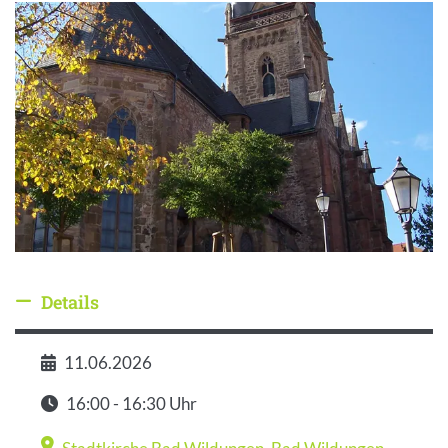
Details
Details ausblenden
11.06.2026
Datum
16:00 - 16:30 Uhr
Zeit