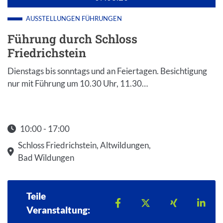
AUSSTELLUNGEN
FÜHRUNGEN
Führung durch Schloss
Friedrichstein
Dienstags bis sonntags und an Feiertagen. Besichtigung
nur mit Führung um 10.30 Uhr, 11.30…
10:00 - 17:00
Startzeit: 10:00
Schloss Friedrichstein, Altwildungen,
Bad Wildungen
Teile
Teilen auf Facebook
Teilen auf X
Teilen auf 
Teil
Veranstaltung: