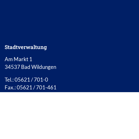
E-Mail Adresse: info@bad-wildungen.de
Stadtverwaltung
Am Markt 1
34537 Bad Wildungen
Tel.: 05621 / 701-0
Fax.: 05621 / 701-461
Nach 
E-Mail Stadtverwaltung:
info@bad-wildungen.de