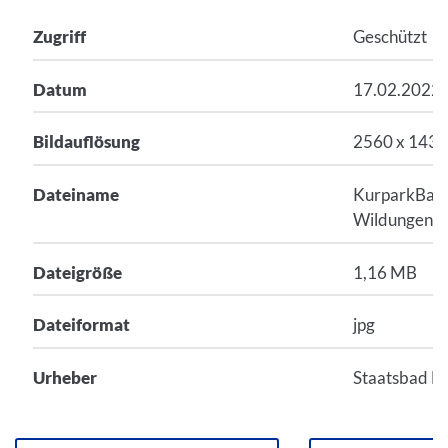
Zugriff
Geschützt
Datum
17.02.2022
Bildauflösung
2560 x 143
Dateiname
KurparkBad-
Wildungen-Fo
Dateigröße
1,16 MB
Dateiformat
jpg
Urheber
Staatsbad B