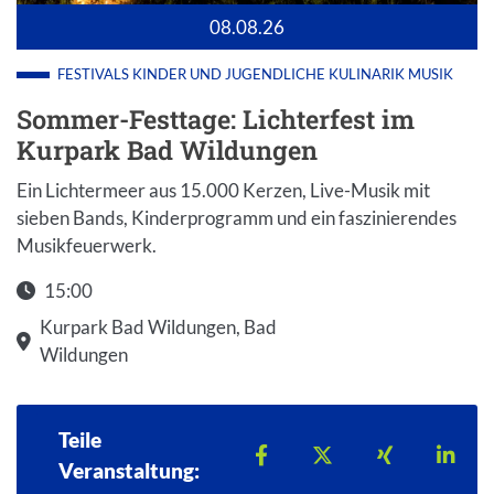
08.08.26
FESTIVALS
KINDER UND JUGENDLICHE
KULINARIK
MUSIK
Sommer-Festtage: Lichterfest im
Kurpark Bad Wildungen
Ein Lichtermeer aus 15.000 Kerzen, Live-Musik mit
sieben Bands, Kinderprogramm und ein faszinierendes
Musikfeuerwerk.
15:00
Kurpark Bad Wildungen, Bad
Wildungen
Teile
Teilen auf Facebook
Teilen auf X
Teilen auf 
Teil
Veranstaltung: