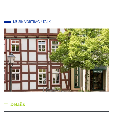
MUSIK
VORTRAG / TALK
Details
Details ausblenden