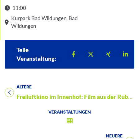
11:00
Kurpark Bad Wildungen, Bad
Wildungen
Teile
Teilen auf Facebook
Teilen auf X
Teilen auf 
Teil
Veranstaltung:
ÄLTERE
Titel für Veranstaltung
Freiluftkino im Innenhof: Film aus der Rubrik „Klassiker“
VERANSTALTUNGEN
NEUERE