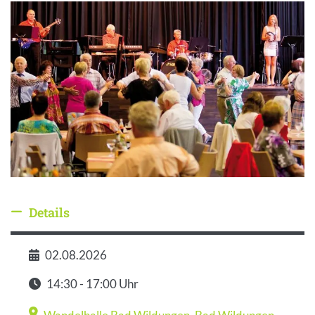
Details
Details ausblenden
02.08.2026
Datum
14:30 - 17:00 Uhr
Zeit