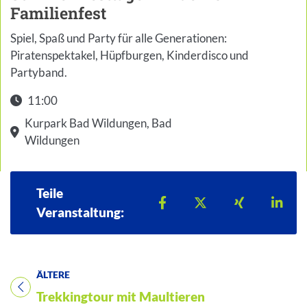
Familienfest
Spiel, Spaß und Party für alle Generationen:
Piratenspektakel, Hüpfburgen, Kinderdisco und
Partyband.
11:00
Kurpark Bad Wildungen, Bad
Wildungen
Teile
Teilen auf Facebook
Teilen auf X
Teilen auf 
Teil
Veranstaltung:
ÄLTERE
Titel für Veranstaltung
Trekkingtour mit Maultieren