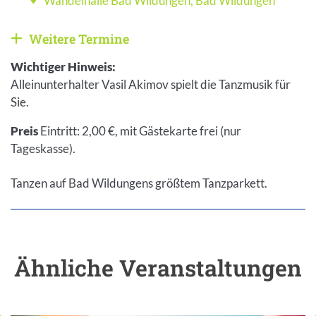
Wandelhalle Bad Wildungen
,
Bad Wildungen
Veranstaltungsort
Weitere Termine
Weitere Veranstaltungen anzeigen
Wichtiger Hinweis:
Alleinunterhalter Vasil Akimov spielt die Tanzmusik für
Sie.
Preis
Eintritt: 2,00 €, mit Gästekarte frei (nur
Tageskasse).
Tanzen auf Bad Wildungens größtem Tanzparkett.
Ähnliche Veranstaltungen