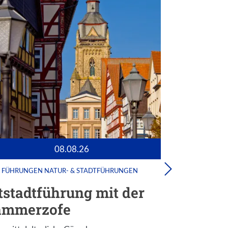
08.08.26
FÜHRUNGEN
NATUR- & STADTFÜHRUNGEN
FESTIVALS
KULINARIK
MUS
tstadtführung mit der
Sommer
ammerzofe
Lichter