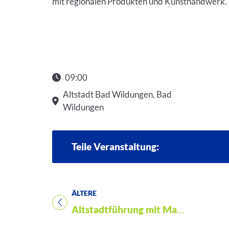
gen.
mit regionalen Produkten und Kunsthandwerk.
0 Uhr,
09:00
Altstadt Bad Wildungen, Bad
Wildungen
Teile Veranstaltung:
ÄLTERE
Titel für Veranstaltung
Altstadtführung mit Margaretha von Waldeck