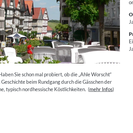
o
O
J
P
E
J
 Haben Sie schon mal probiert, ob die „Ahle Worscht“
ens Geschichte beim Rundgang durch die Gässchen der
, typisch nordhessische Köstlichkeiten. (
mehr Infos
)