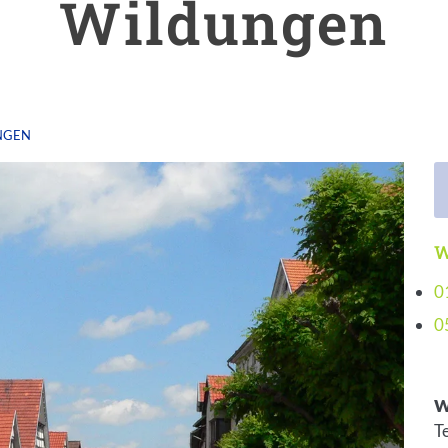
Wildungen
NGEN
W
0
0
W
T