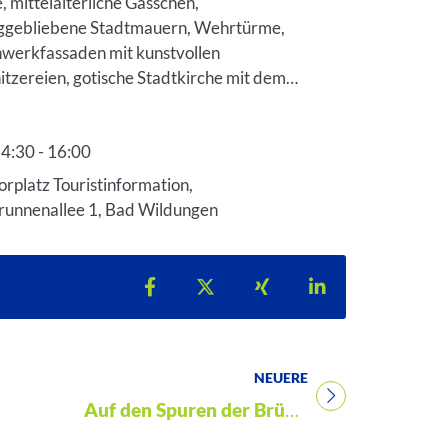
, mittelalterliche Gässchen,
Bad Wi
ggebliebene Stadtmauern, Wehrtürme,
werkfassaden mit kunstvollen
Ein Lichterme
itzereien, gotische Stadtkirche mit dem…
mit sieben B
faszinierend
4:30 - 16:00
15:00 - 23
tzeit: 14:30
Startzeit: 15:
orplatz Touristinformation,
Kurpark B
runnenallee 1, Bad Wildungen
Wildungen
Teilen auf Facebook
Teilen auf X
Teilen auf Xing
Teilen auf Lin
NEUERE
Titel für Veranstaltung
Auf den Spuren der Brüder Grimm mit Graf Korff