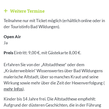
Weitere Termine
Weitere Veranstaltungen anzeigen
Teilnahme nur mit Ticket möglich (erhältlich online oder in
der Touristinfo Bad Wildungen).
Open Air
Ja
Preis
Eintritt: 9,00 €, mit Gästekarte 8,00 €.
Erfahren Sie von der „Altstadthexe“ oder dem
„Kräuterweiblein“ Wissenswertes über Bad Wildungens
malerische Altstadt, über so manches Kraut und seine
Wirkung sowie mehr über die Zeit der Hexenverfolgung (
mehr Infos
).
Kinder bis 14 Jahre frei. Die Altstadthexe empfiehlt:
Aufgrund der düsteren Geschichten, die in der Führung